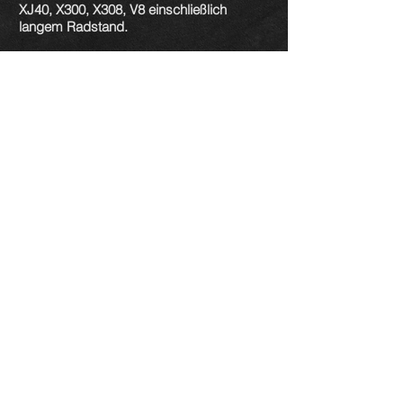
XJ40, X300, X308, V8 einschließlich
langem Radstand.
Das Dachhimmelbrett kann entweder
durch die vordere oder die hintere
Fensteröffnung installiert werden. Die
hinteren Fenster der Modelle 300 und 308
sind normalerweise nicht verklebt und
können daher relativ leicht entfernt
werden.
Die Sonnenblenden, Halteklammern und
der Rückspiegel müssen vor dem Start
zusammen mit den
Seitenschienenabdeckungen entfernt
werden.
XK8 / XKR:
Das Dachhimmelbrett kann durch die
Öffnung der Beifahrertür installiert werden,
sobald der Beifahrersitz entfernt wurde,
obwohl es eng anliegt und idealerweise
ein Zwei-Mann-Job ist. Eine Person bietet
das Dachhimmelbrett an und die andere