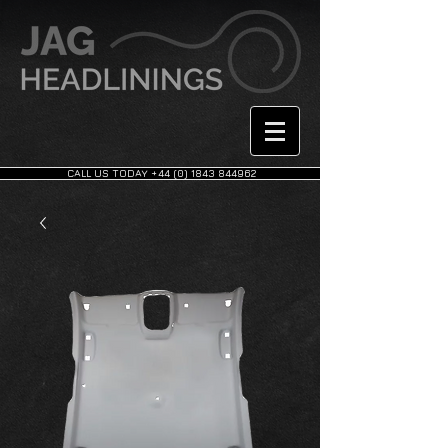
CALL US TODAY +44 (0) 1843 844962